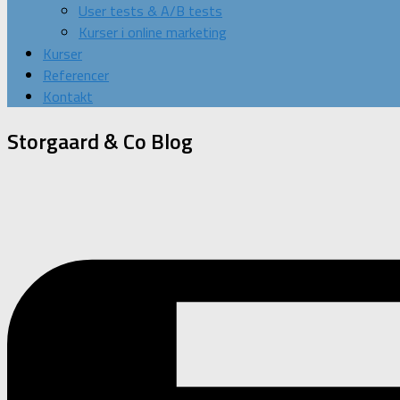
User tests & A/B tests
Kurser i online marketing
Kurser
Referencer
Kontakt
Storgaard & Co
Blog