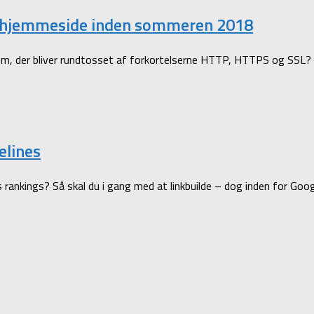
din hjemmeside inden sommeren 2018
m, der bliver rundtosset af forkortelserne HTTP, HTTPS og SSL? Så b
elines
rankings? Så skal du i gang med at linkbuilde – dog inden for Goo